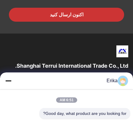
اکنون ارسال کنید
Shanghai Terrui International Trade Co., Ltd.
شرکت تجارت بین المللی شانگهای Terrui در سال 2002 تاسیس شد که
Erika
در توسعه، تولید و فروش تجهیزات دامداری تخصص دارد.
پیوندهای سریع
6:51 AM
خانه
محصولات
درباره ما
کنترل کیفیت
Good day, what product are you looking for?
اخبار
با ما تماس بگیرید
درخواست قیمت