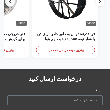
VIDEO
VIDEO
فن قدرتمند پانل به طور خاص برای فن
فنر خروجی صنعتی
با قطر تیغه 1830mm و حجم هوا
برای گردش و خنک
120000m3/h طراحی شده است
بهترین قیمت را دریافت کنید
بهترین قیمت
درخواست ارسال کنید
نام *