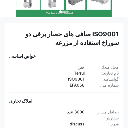
ISO9001 صافی های حصار برقی دو
سوراخ استفاده از مزرعه
خواص اساسی
محل مبدا:
چین
نام تجاری:
Terrui
گواهینامه:
ISO9001
شماره مدل:
EFA058
املاک تجاری
حداقل مقدار
3000 عدد
سفارش:
قیمت:
discuss